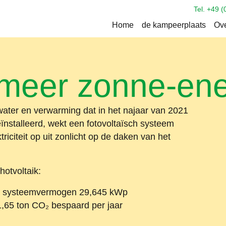
Tel. +49 (
Home
de kampeerplaats
Ove
meer zonne-ene
ter en verwarming dat in het najaar van 2021
ïnstalleerd, wekt een fotovoltaïsch systeem
iciteit op uit zonlicht op de daken van het
otvoltaik:
, systeemvermogen 29,645 kWp
,65 ton CO₂ bespaard per jaar